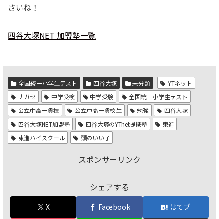
さいね！
四谷大塚NET 加盟塾一覧
全国統一小学生テスト
四谷大塚
未分類
YTネット
ナガセ
中学受検
中学受験
全国統一小学生テスト
公立中高一貫校
公立中高一貫校生
勉強
四谷大塚
四谷大塚NET加盟塾
四谷大塚のYTnet提携塾
東進
東進ハイスクール
頭のいい子
スポンサーリンク
シェアする
X
Facebook
はてブ