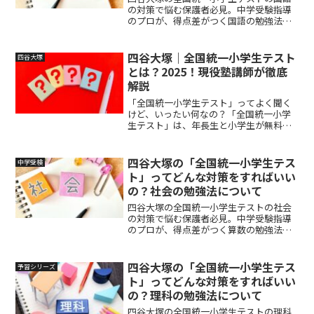
の対策で悩む保護者必見。中学受験指導
のプロが、得点差がつく国語の勉強法を
具体例で解説します。読解力を伸ばす家
庭学習の進め方、設問別の解き方、語
彙・記述対策、直前期の仕上げまで紹介
四谷大塚｜全国統一小学生テスト
四谷大塚
する実践的な内容です。
とは？2025！現役塾講師が徹底
解説
「全国統一小学生テスト」ってよく聞く
けど、いったい何なの？「全国統一小学
生テスト」は、年長生と小学生が無料で
受けられるテストです。今年（2025年）
からTVCMも復活して、知名度も再上昇し
ている四谷大塚の「全国統一小学生テス
四谷大塚の「全国統一小学生テス
中学受検
ト」。しかし、「...
ト」ってどんな対策をすればいい
の？社会の勉強法について
四谷大塚の全国統一小学生テストの社会
の対策で悩む保護者必見。中学受験指導
のプロが、得点差がつく算数の勉強法を
詳しく解説します。
四谷大塚の「全国統一小学生テス
予習シリーズ
ト」ってどんな対策をすればいい
の？理科の勉強法について
四谷大塚の全国統一小学生テストの理科