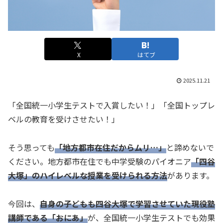
X
はてブ
2025.11.21
「全国統一小学生テストで入賞したい！」「全国トップレ
ベルの教育を受けさせたい！」
そう思っても
「地方都市在住だからムリ…」
と諦めないで
ください。地方都市在住でも中学受験のパイオニア
「四谷
大塚」のハイレベルな授業を受けられる方法
があります。
今回は、
自身の子どもも四谷大塚で学習させていた現役塾
講師である「おにあ」
が、全国統一小学生テストでも効果