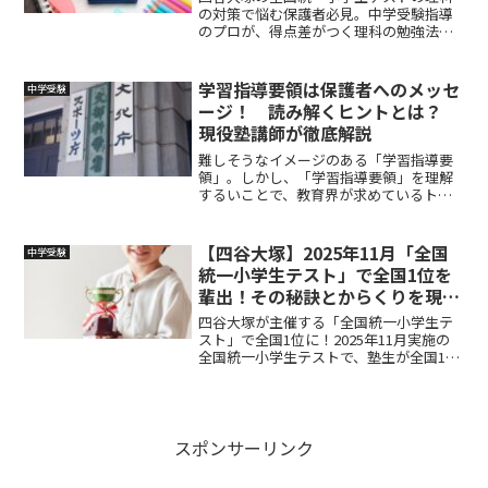
の対策で悩む保護者必見。中学受験指導
のプロが、得点差がつく理科の勉強法を
詳しく解説します。
学習指導要領は保護者へのメッセ
中学受験
ージ！ 読み解くヒントとは？
現役塾講師が徹底解説
難しそうなイメージのある「学習指導要
領」。しかし、「学習指導要領」を理解
するいことで、教育界が求めているトレ
ンドを理解できれば、お子さまを成功の
波に乗せてあげることができちゃうんで
すよ。
【四谷大塚】2025年11月「全国
中学受験
統一小学生テスト」で全国1位を
輩出！その秘訣とからくりを現役
塾講師が徹底解説
四谷大塚が主催する「全国統一小学生テ
スト」で全国1位に！2025年11月実施の
全国統一小学生テストで、塾生が全国1位
になりました。この記事では、全国1位と
いうことについて現役塾講師の「おに
あ」が詳しく解説していきます。
スポンサーリンク